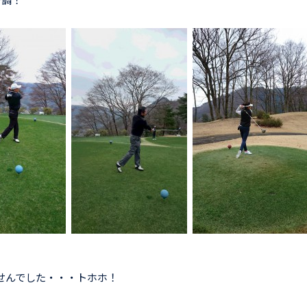
好調！
せんでした・・・トホホ！