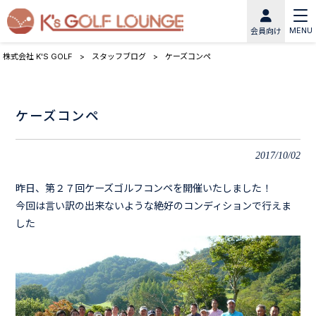
MENU
会員向け
株式会社 K'S GOLF
>
スタッフブログ
>
ケーズコンペ
ケーズコンペ
2017/10/02
昨日、第２７回ケーズゴルフコンペを開催いたしました！
今回は言い訳の出来ないような絶好のコンディションで行えま
した