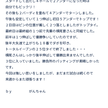
スタートして出だし４ホールで２アンダーになった時は
自分でもビックリ！
その後も２バーディを重ねて４アンダーでターンしました。
午後も安定していて１つ伸ばし初日５アンダーでトップです！
２日目はピンの位置が厳しく２つ落としましたがトップタイ。
最終日は最終組の１つ前で先輩の横尾要さんと同組でした。
前半は１つ伸ばして優勝争いしていたのですが、
後半大失速で上がりも１８番でダボを叩き、
トータルイーブンの２５位タイで終了しました・・・
横尾さんはしっかり後半伸ばして優勝出来ませんでしたが、
３位に入っていました。勝負所のパッティングが素晴しかった
です。
今回は悔しい思いをしましたが、まだまだ試合は続くので
来週からまた頑張ります！
ｂｙ がんちゃん