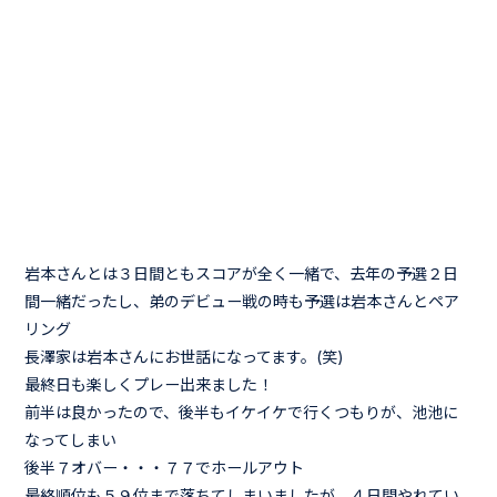
岩本さんとは３日間ともスコアが全く一緒で、去年の予選２日
間一緒だったし、弟のデビュー戦の時も予選は岩本さんとペア
リング
長澤家は岩本さんにお世話になってます。(笑)
最終日も楽しくプレー出来ました！
前半は良かったので、後半もイケイケで行くつもりが、池池に
なってしまい
後半７オバー・・・７７でホールアウト
最終順位も５９位まで落ちてしまいましたが、４日間やれてい