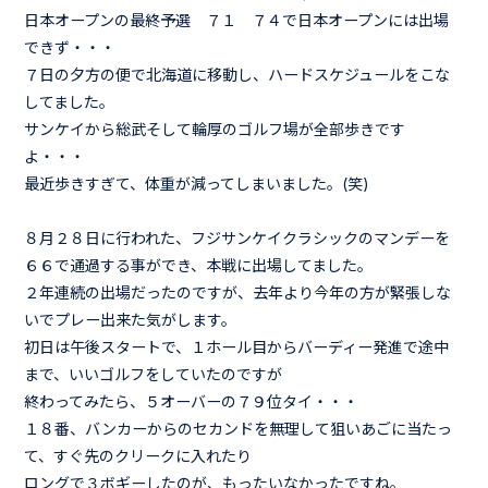
日本オープンの最終予選 ７１ ７４で日本オープンには出場
できず・・・
７日の夕方の便で北海道に移動し、ハードスケジュールをこな
してました。
サンケイから総武そして輪厚のゴルフ場が全部歩きです
よ・・・
最近歩きすぎて、体重が減ってしまいました。(笑)
８月２８日に行われた、フジサンケイクラシックのマンデーを
６６で通過する事ができ、本戦に出場してました。
２年連続の出場だったのですが、去年より今年の方が緊張しな
いでプレー出来た気がします。
初日は午後スタートで、１ホール目からバーディー発進で途中
まで、いいゴルフをしていたのですが
終わってみたら、５オーバーの７９位タイ・・・
１８番、バンカーからのセカンドを無理して狙いあごに当たっ
て、すぐ先のクリークに入れたり
ロングで３ボギーしたのが、もったいなかったですね。