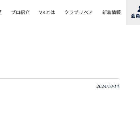
要
プロ紹介
VKとは
クラブリペア
新着情報
会
2024/10/14