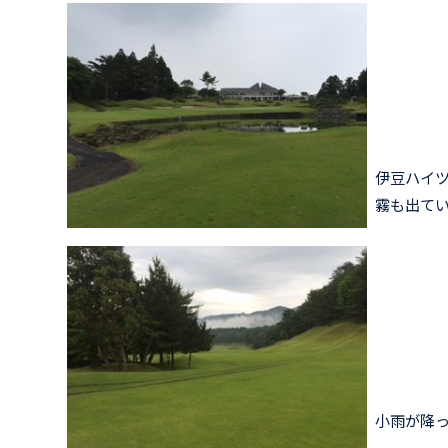
伊豆ハイ
霧も出て
小雨が降