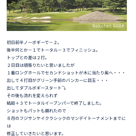
初日前半ノーボギーで－２。
後半何とか－１でトータル－３でフィニッシュ。
トップとの差は２打。
２日目は頑張りたいと思いましたが
１番ロングホールでセカンドショットが木に当たり奥へ・・・
出して４打目がグリーン手前のバンカーに目玉・・・
出してダブルボギースタート⤵
その後も流れを変えられず
結局＋３でトータルイーブンパーで終了しました。
ショットもパットも崩れたので
８月のフジサンケイクラシックのマンデイトーナメントまでに
は
修正していきたいと思います。