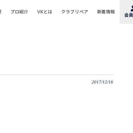
要
プロ紹介
VKとは
クラブリペア
新着情報
会
2017/12/16