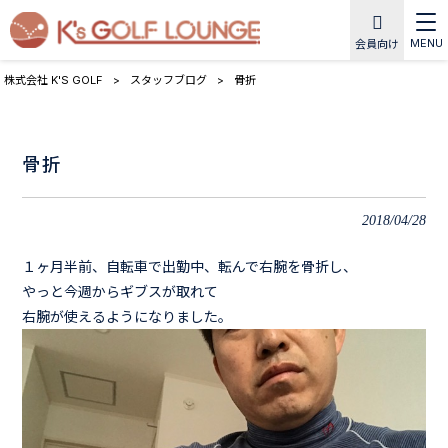
MENU
会員向け
株式会社 K'S GOLF
>
スタッフブログ
>
骨折
骨折
2018/04/28
１ヶ月半前、自転車で出勤中、転んで右腕を骨折し、
やっと今週からギブスが取れて
右腕が使えるようになりました。