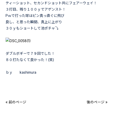
ティーショット、セカンドショット共にフェアーウェイ！
３打目、残り１００ｙでアゲンスト！
Pｗで打った球はピン真っ直ぐに飛び
良し、と思った瞬間、真上に上がり
３０ｙもショートして池ポチャ⤵
ダブルボギーで７９回でした！
８０打たなくて良かった！(笑)
ｂｙ kashimura
« 前のページ
後のページ »