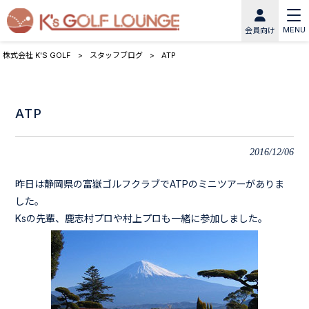
MENU
会員向け
株式会社 K'S GOLF
>
スタッフブログ
>
ATP
ATP
2016/12/06
昨日は静岡県の富嶽ゴルフクラブでATPのミニツアーがありま
した。
Ksの先輩、鹿志村プロや村上プロも一緒に参加しました。