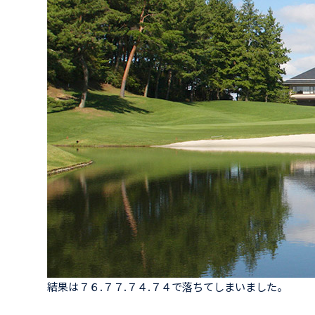
結果は７６.７７.７４.７４で落ちてしまいました。